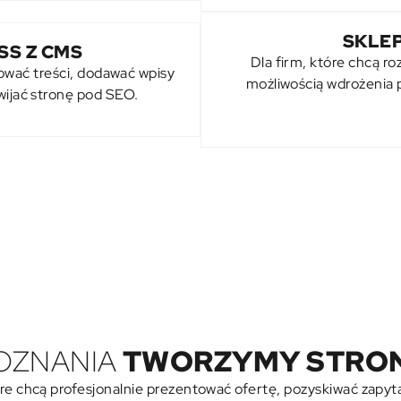
SKLE
S Z CMS
Dla firm, które chcą ro
zować treści, dodawać wpisy
możliwością wdrożenia p
wijać stronę pod SEO.
POZNANIA
TWORZYMY STRON
re chcą profesjonalnie prezentować ofertę, pozyskiwać zapyta