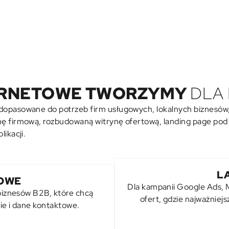
TERNETOWE TWORZYMY
DLA 
dopasowane do potrzeb firm usługowych, lokalnych biznesów, 
onę firmową, rozbudowaną witrynę ofertową, landing page po
ikacji.
L
OWE
Dla kampanii
Google Ads
,
 biznesów B2B, które chcą
ofert, gdzie najważniejs
nie i dane kontaktowe.