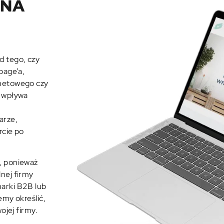
ONA
d tego, czy
page’a,
rnetowego czy
t wpływa
arze,
rcie po
, ponieważ
nej firmy
marki B2B lub
emy określić,
ojej firmy.